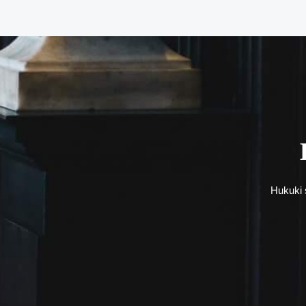
←
Önceki Yazı
Hukuki s