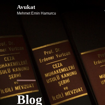
İçeriğe
Post
Avukat
atla
navigation
Mehmet Emin Hamurcu
Blog