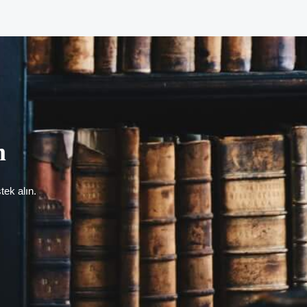
Sonraki Yazı
→
m
tek alın.